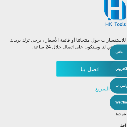
للاستفسارات حول منتجاتنا أو قائمة الأسعار ، يرجى ترك بريدك
الإلكتروني لنا وسنكون على اتصال خلال 24 ساعة.
هاتف
اتصل بنا
إلكتروني
اتس اب
الإنتقال السريع
منتجات
WeCha
شركتنا
أخبار