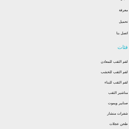
معرفة
تحميل
اتصل بنا
فئات
لقم الثقب للمعادن
لقم الثقب للخشب
لقم الثقب للبناء
مناشير الثقب
صنابير ويموت
شفرات منشار
طحن عجلات