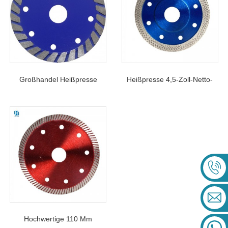
Baumaterialien
Naturstein
Großhandel Heißpresse
Heißpresse 4,5-Zoll-Netto-
Matrix Turbo-
Turboklinge Für
Diamanttrennscheibe Zum
Porzellanfliesen
Trockenschneiden Von
Hartem Granit Und Beton
Hochwertige 110 Mm