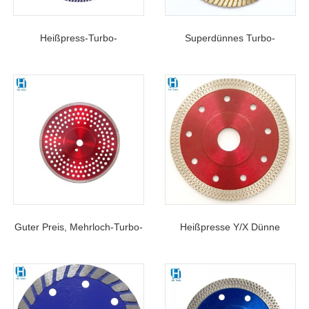
Heißpress-Turbo-
Superdünnes Turbo-
Diamanttrennscheibe Vom
Diamantsägeblatt Zum
Typ T Zum Trockenschneiden
Schneiden Von
Von Beton, Harten Ziegeln,
Marmorfliesen Und Granit
Fliesen, Hartem Granit Und
Baumaterialien
Guter Preis, Mehrloch-Turbo-
Heißpresse Y/X Dünne
Diamanttrennscheibe Zum
Turbo-Diamantklinge Zum
Schneiden Von Stahl, Granit,
Schneiden Von Harten
Mauerwerk Und
Fliesen, Keramik Und