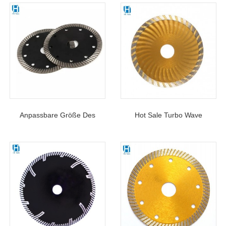
Anpassbare Größe Des
Hot Sale Turbo Wave
Diamant-Turbo-Sägeblatts
Diamantsägeblatt Zum
Zum Schneiden Von
Schneiden Von Beton,
Keramikmarmor
Hartem Ziegel, Hartem Granit
Und Naturstein