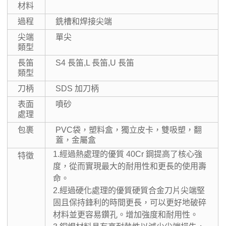
材料
過程
銑槽和焊接尖端
尖端
單尖
類型
長笛
S4 長笛,L 長笛,U 長笛
類型
刀柄
SDS 加刀柄
表面
噴砂
處理
包裹
PVC袋，塑料盒，獨立皮卡，雙吸塑，翻
蓋，金屬盒
1.經過熱處理的優質 40Cr 鋼提高了核心強
特徵
度，從而實現最大的耐用性和更長的使用壽
命。
2.經過硬化處理的優質硬質合金刀片尖端堅
固且保持鋒利的時間更長，可以更好地破碎
材料並更容易鑽孔。增加強度和耐用性。