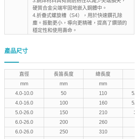
3.銅焊材料具有高耐熱性以減少尖端損失，
硬質合金尖端牢固地嵌入鋼體中。
4.折疊式螺旋槽（S4），用於快速鑽孔除
塵。振動更小，導向更精確，提高了鑽頭的
穩定性和使用壽命。
產品尺寸
直徑
長笛長度
總長度
mm
mm
mm
4.0-10.0
50
110
5/3
4.0-16.0
100
160
5/3
5.0-26.0
150
210
3/
6.0-26.0
200
260
1
6.0-26.0
250
310
1