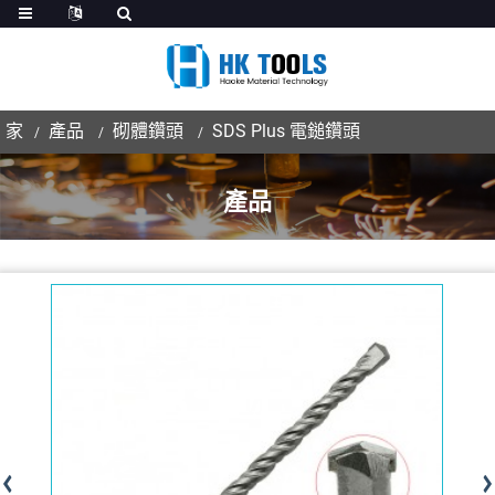
家
產品
砌體鑽頭
SDS Plus 電鎚鑽頭
產品