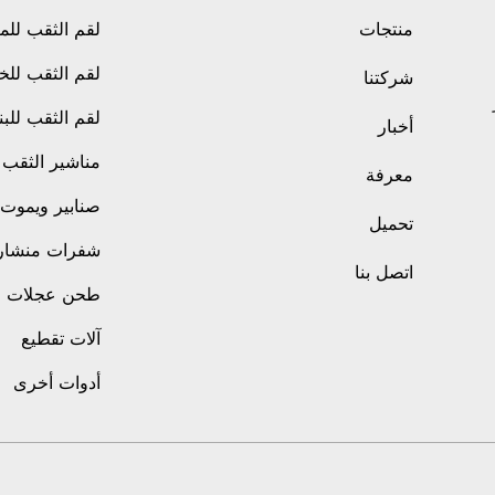
منتجات
لقم الثقب للم
لقم الثقب لل
شركتنا
لقم الثقب للبن
أخبار
مناشير الثقب
معرفة
صنابير ويموت
تحميل
شفرات منشار
اتصل بنا
طحن عجلات
آلات تقطيع
أدوات أخرى