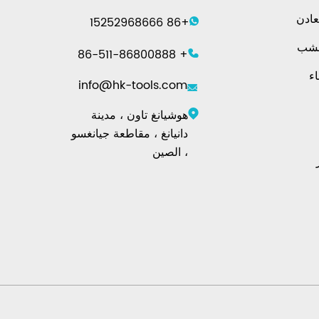
عادن
+86 15252968666
خشب
+ 86-511-86800888
اء
info@hk-tools.com
هوشيانغ تاون ، مدينة
دانيانغ ، مقاطعة جيانغسو
، الصين