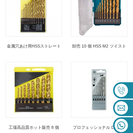
り)
金属穴あけ用HSSストレート
卸売 10 個 HSS M2 ツイスト
シャンクツイストドリルビッ
ドリル ビット セット硬質金
ト13本
属ステンレス鋼アルミニウム
用
工場高品質ホット販売 8 個
プロフェッショナル DIN338