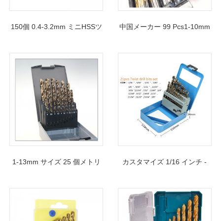
150個 0.4-3.2mm ミニHSSツ
中国メーカー 99 Pcs1-10mm
イストドリルセット ミニマイ
品質 HSS ドリルビットセッ
クロ小型クラフトホビー用
ト (金属ケース入り)
1-13mm サイズ 25 個メトリ
カスタマイズ 1/16 インチ -
ック DIN338 完全研磨 HSS
3/8 インチ 21 個インチの完全
ツイスト ドリル ビット プラ
研磨 HSS コバルト ドリル ビ
スチック ボックス入り
ット セット (金属ボックス入