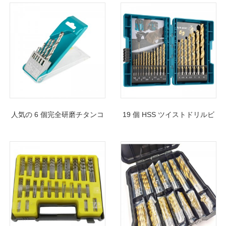
人気の 6 個完全研磨チタンコ
19 個 HSS ツイストドリルビ
ーティングされた HSS ツイ
ットセット 1.5mm-10mm 木
ストドリルビットセット金属
材穴あけ用
穴あけ用プラスチックボック
ス