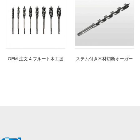
OEM 注文 4 フルート木工掘
ステム付き木材切断オーガー
削用六角シャンクねじ先端木
ドリルビットが熱い販売へ
材オーガー ドリル ビット