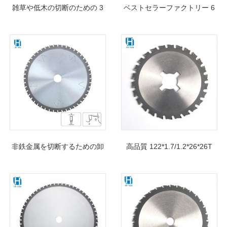
雑草や低木の切断のための 3
ベストセラーファクトリー 6
歯炭素鋼ブラシ カッター雑草
ナイフ草刈り用刈払機切断刃
を食べる人の刃
非鉄金属を切断するための卸
高品質 122*1.7/1.2*26*26T
売工業用グレードのドライカ
TCT 鋸刃金属鉄筋切断用
ッター TCT 丸鋸刃