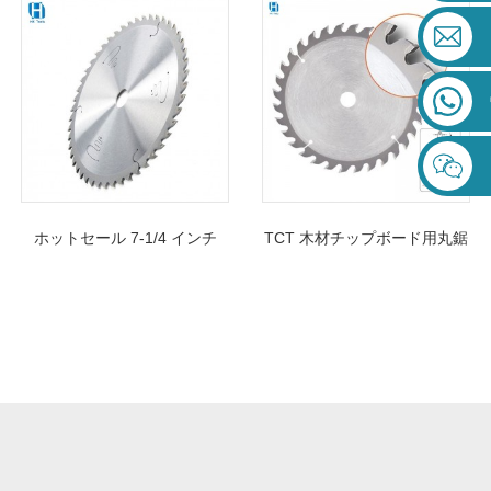
鋸刃
薄型カーフソー
ホットセール 7-1/4 インチ
TCT 木材チップボード用丸鋸
185 ミリメートル TCT 木材
刃
チップボード用鋸刃