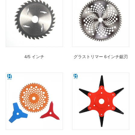
4/5 インチ
グラストリマー 6インチ鋸刃
110*1.8/1.1*20*40T 木材切断
255×25.4mmx40T 庭用低木
TCT 鋸刃
用