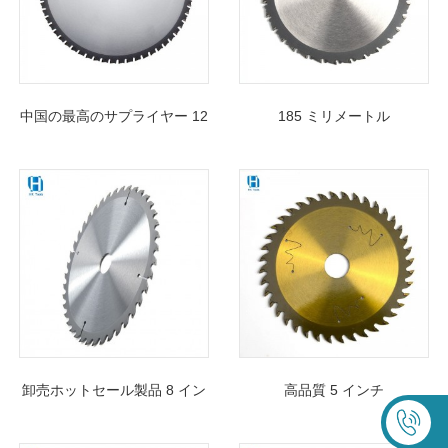
中国の最高のサプライヤー 12
185 ミリメートル
インチ切断金属ブレード
185*2.0/1.4*25.4*32T 切断鋼
鋸刃販売用
卸売ホットセール製品 8 イン
高品質 5 インチ
チの薄いカーフウッド TCT
125*1.5/1.0*20*30T ゴールド