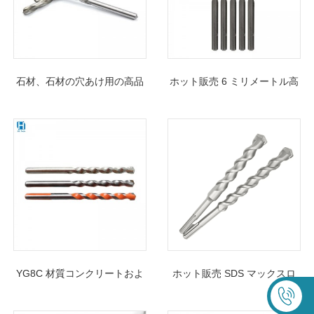
石材、石材の穴あけ用の高品
ホット販売 6 ミリメートル高
質 DY 超硬 SDS Plus ドリル
品質 U フルート超硬チップ石
ビット
材ドリルビットコンクリート
レンガ掘削用
YG8C 材質コンクリートおよ
ホット販売 SDS マックスロ
び花崗岩の穴あけ用石材ドリ
ータリーハンマードリルビッ