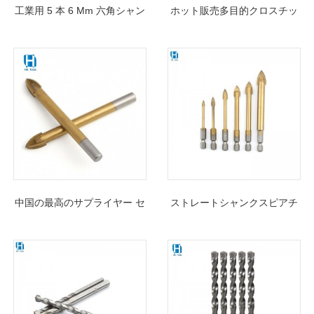
工業用 5 本 6 Mm 六角シャン
ホット販売多目的クロスチッ
ク ガラス ドリル ビット セッ
プ 6 ミリメートル六角シャン
ト (プラスチック ボックス入
クスパイラルツイストガラス
り)
ドリルビットカッターセラミ
ックガラスコンクリートタイ
ル
中国の最高のサプライヤー セ
ストレートシャンクスピアチ
ラミック磁器タイルを切断す
ップガラスドリルビットは、
るためのクロスチップガラス
ガラス、タイル、セラミック
ドリルビットセット
に穴を開けるのに使用される
特殊な工具です。