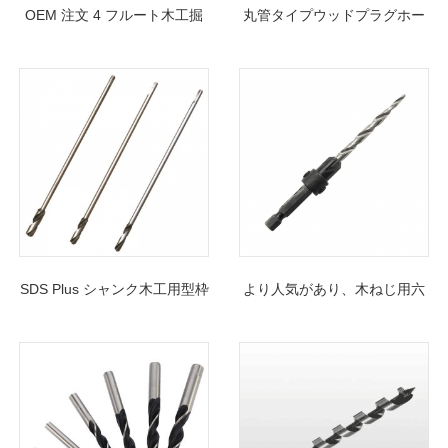
OEM 注文 4 フルート木工掘
丸管タイプウッドプラグホー
削用六角シャンクねじ先端木
ルカッタードリルビットセッ
材オーガー ドリル ビット
ト
SDS Plus シャンク木工用型枠
より人気があり、木ねじ用六
ドリルビット
角シャンク 4 フルート テーパ
ー HSS 木製皿穴ドリル ビッ
トを強くお勧めします