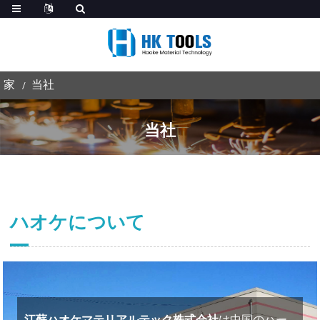
家
当社
当社
ハオケについて
江蘇ハオケマテリアルテック株式会社
は中国のハー