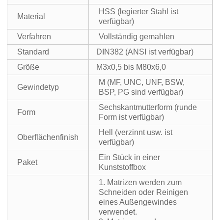
HSS (legierter Stahl ist
Material
verfügbar)
Verfahren
Vollständig gemahlen
Standard
DIN382 (ANSI ist verfügbar)
Größe
M3x0,5 bis M80x6,0
M (MF, UNC, UNF, BSW,
Gewindetyp
BSP, PG sind verfügbar)
Sechskantmutterform (runde
Form
Form ist verfügbar)
Hell (verzinnt usw. ist
Oberflächenfinish
verfügbar)
Ein Stück in einer
Paket
Kunststoffbox
1. Matrizen werden zum
Schneiden oder Reinigen
eines Außengewindes
verwendet.