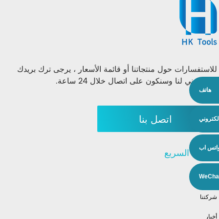
للاستفسارات حول منتجاتنا أو قائمة الأسعار ، يرجى ترك بريدك
الإلكتروني لنا وسنكون على اتصال خلال 24 ساعة.
هاتف
اتصل بنا
إلكتروني
اتس اب
الإنتقال السريع
منتجات
WeCha
شركتنا
أخبار