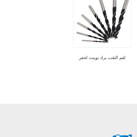
لقم الثقب براد بوينت لحفر
الخشب الدقيق