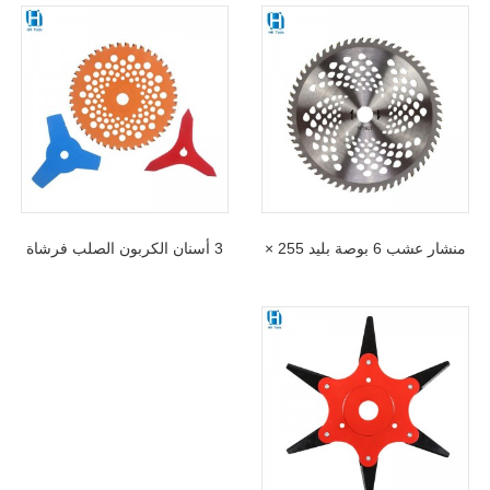
منشار عشب 6 بوصة بليد 255 ×
3 أسنان الكربون الصلب فرشاة
25.4 مم × 40T للشجيرات
القاطع الأعشاب آكل بليد لقطع
للحديقة
الأعشاب والشجيرات