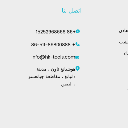
اتصل بنا
عادن
+86 15252968666
خشب
+ 86-511-86800888
اء
info@hk-tools.com
هوشيانغ تاون ، مدينة
دانيانغ ، مقاطعة جيانغسو
، الصين