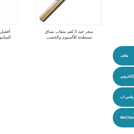
سعر جيد 3 لقم مثقاب بساق
أفضل ل
مسطحة للألمنيوم والخشب
والبلاستيك
هاتف
 إلكتروني
واتس اب
WeChat