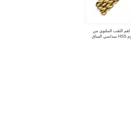
قم الثقب الملتوي من
التيتانيوم HSS سداسي الساق
لحفر المعادن