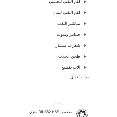
لقم الثقب للخشب
لقم الثقب للبناء
مناشير الثقب
صنابير ويموت
شفرات منشار
طحن عجلات
آلات تقطيع
أدوات أخرى
مخصص DIN382 HSS متري