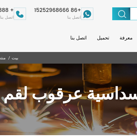
+ 86-511-86800888
+86 15252968666
اتصل بنا
اتصل بنا
معرفة
تحميل
اتصل بنا
بيت
منت