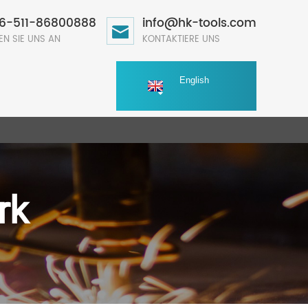
6-511-86800888
info@hk-tools.com
EN SIE UNS AN
KONTAKTIERE UNS
English
rk