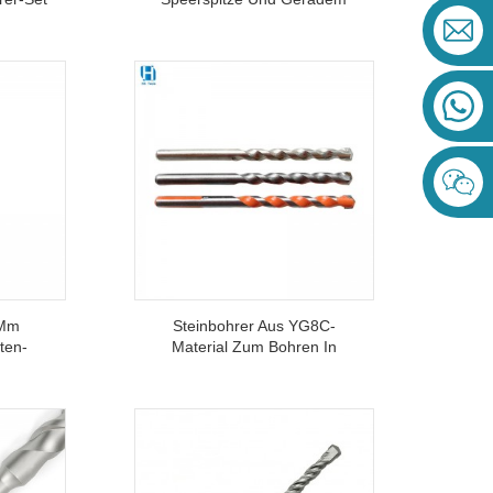
on
Schaft Ist Ein
iesen
Spezialwerkzeug Zum
Bohren Von Löchern In Glas,
Fliesen Und Keramik.
 Mm
Steinbohrer Aus YG8C-
ten-
Material Zum Bohren In
Beton Und Granit
Zum
egeln