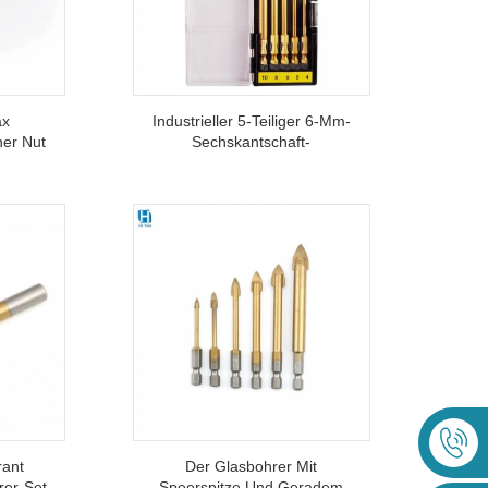
ax
Industrieller 5-Teiliger 6-Mm-
ner Nut
Sechskantschaft-
e Für
Glasbohrersatz In
egel
Kunststoffbox
rant
Der Glasbohrer Mit
rer-Set
Speerspitze Und Geradem