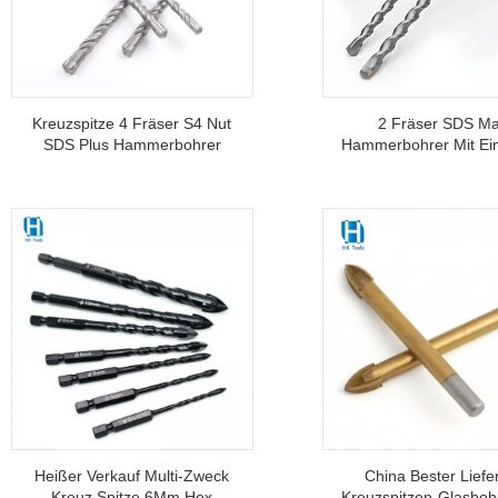
Kreuzspitze 4 Fräser S4 Nut
2 Fräser SDS M
SDS Plus Hammerbohrer
Hammerbohrer Mit Ei
Zum Bohren Von
Und Hartmetallspitz
Betonblöcken Und
Beton, Stein Und Zi
Ziegelwänden
Heißer Verkauf Multi-Zweck
China Bester Liefe
Kreuz Spitze 6Mm Hex
Kreuzspitzen-Glasboh