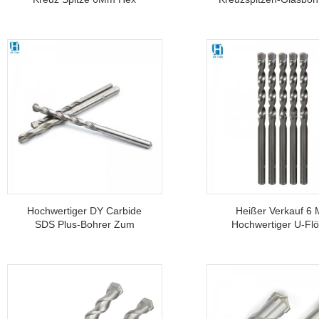
Schaft Spirale Twist Glas
Zum Schneiden V
Bohrer Für Cutter Keramik
Keramikporzellanfl
Glas Beton Fliesen
Hochwertiger DY Carbide
Heißer Verkauf 6
SDS Plus-Bohrer Zum
Hochwertiger U-Flö
Bohren Von Stein Und
Steinbohrer Mit
Mauerwerk
Hartmetallspitze 
Bohren Von Betonzi