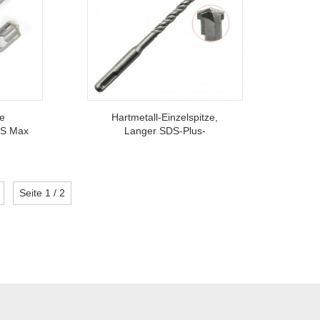
te
Hartmetall-Einzelspitze,
DS Max
Langer SDS-Plus-
ür
Hammerbohrer Für
Betonsteinmauerwerkzeug
Seite 1 / 2