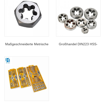
Maßgeschneiderte Metrische
Großhandel DIN223 HSS-
Sechskantmuttern-Matrize
Gewinde Aus Legiertem
DIN382 HSS Zum
Stahl, Runde Schneideisen
Gewindeschneiden Von Stahl,
Für Stahl, Aluminium,
Aluminium Und Edelstahl
Edelstahl, Allzweck-
Gewindeschneiden