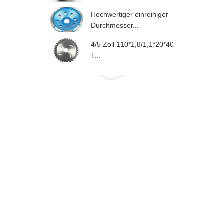
Hochwertiger einreihiger
Durchmesser...
4/5 Zoll 110*1,8/1,1*20*40
T...