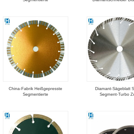
Diamantsägeblatt Zum
Marmor Granit
Trockenschneiden Von
Steinfliesen
China-Fabrik Heißgepresste
Diamant-Sägeblatt Sp
Segmentierte
Segment-Turbo 
Diamantsägeblatt-
Schneiden Von Beto
Steintrennscheibe
Baumaterialien