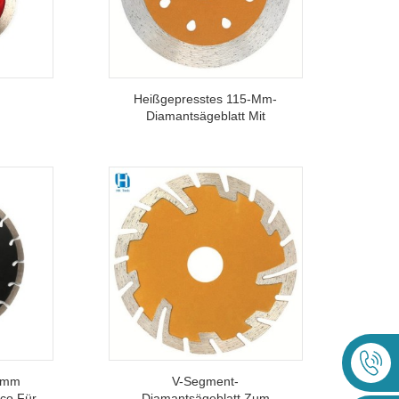
Heißgepresstes 115-Mm-
r
Diamantsägeblatt Mit
t-
Durchgehendem Rand Zum
 Zum
Nassschneiden Von
Porzellanfliesen Und
der
Keramik
esen
10mm
V-Segment-
co Für
Diamantsägeblatt Zum