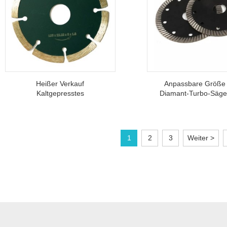
Heißer Verkauf
Anpassbare Größe
Kaltgepresstes
Diamant-Turbo-Sägeb
Segmentiertes
Zum Schneiden V
Diamantsägeblatt Zum
Keramikmarmo
Schneiden Von Granit
1
2
3
Weiter >