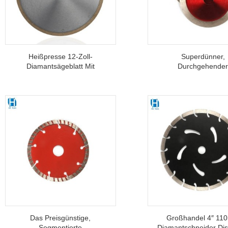
Heißpresse 12-Zoll-
Superdünner,
Diamantsägeblatt Mit
Durchgehende
Durchgehendem Rand Für
Diamantsägeblat
Keramikfliesenglas Zum
Fliesenschneider
Trockenschneiden
Schneiden Von
Marmorplatten O
Cremefarbenen Fli
Das Preisgünstige,
Großhandel 4″ 1
Segmentierte
Diamantschneider Dis