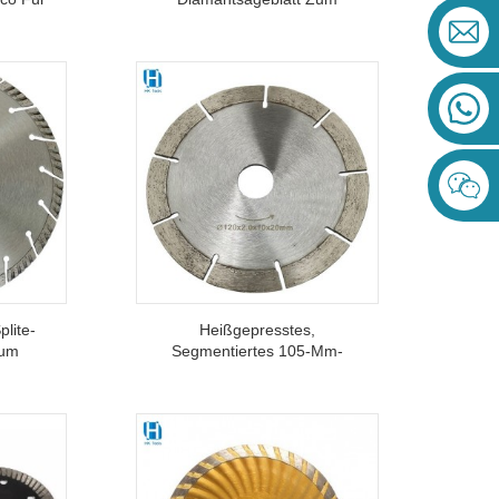
Schneiden Von Stahlbeton
Und Verschiedenen Harten
Materialien
lite-
Heißgepresstes,
Zum
Segmentiertes 105-Mm-
n Und
Diamantsägeblatt Zum
Trockenschneiden Von
Marmorasphaltbeton