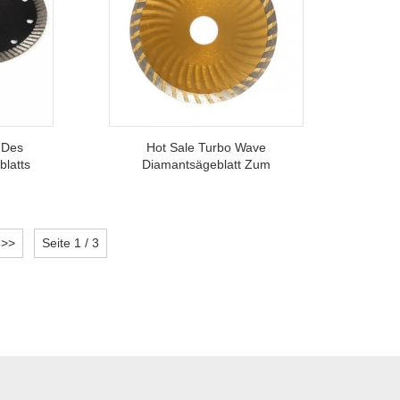
 Des
Hot Sale Turbo Wave
latts
Diamantsägeblatt Zum
on
Schneiden Von Beton,
r
Hartem Ziegel, Hartem
Granit Und Naturstein
>>
Seite 1 / 3