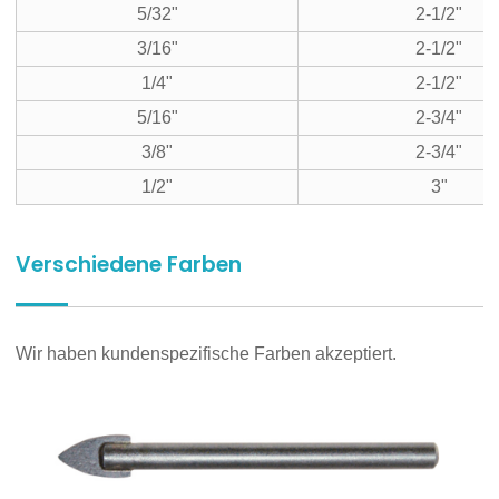
5/32"
2-1/2"
3/16"
2-1/2"
1/4"
2-1/2"
5/16"
2-3/4"
3/8"
2-3/4"
1/2"
3"
Verschiedene Farben
Wir haben kundenspezifische Farben akzeptiert.